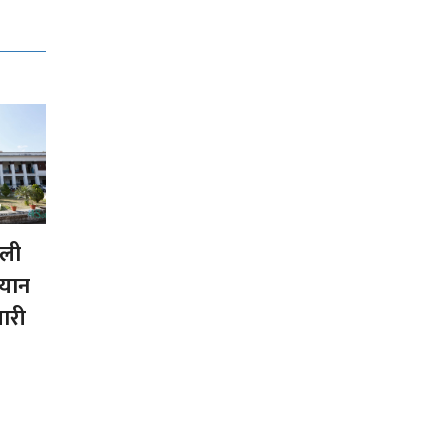
वली
ियान
यारी