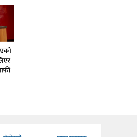
दिएको
लिएर
 माफी