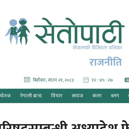
राजनीति
बिहीबार, साउन २१, २०८३
१२ : ४५ : २९
थतन्त्र
नेपाली ब्रान्ड
विचार
समाज
कला
ब्लग