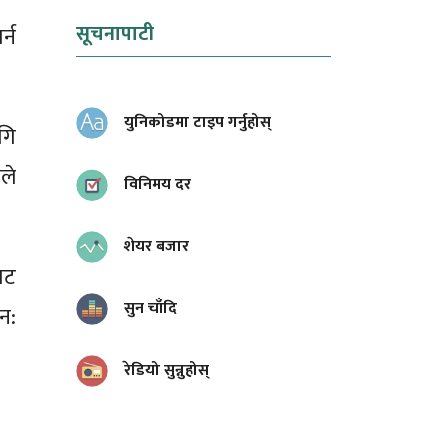
सूचनापाटी
्न
युनिकोडमा टाइप गर्नुहोस्
गि
लले
विनिमय दर
शेयर बजार
ाट
सुन चाँदि
ुन:
रेडियो सुन्नुहोस्