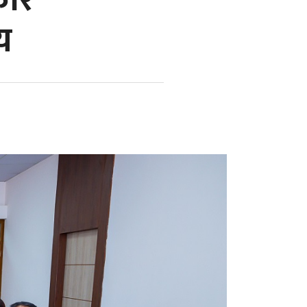
ेरि
य