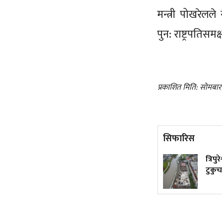
मन्त्री पोखरेलल
पुन: राष्ट्रपतिस
प्रकाशित मिति: सोमबा
सिफारिस
किन एउटा सहर जल्छ, अर्को
त्रिपु
जोगिन्छ?
टुकुचा