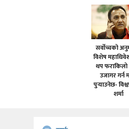
सर्वोच्चको अन
विशेष महाधिव
थप फराकिलो 
उजागर गर्न म
पुर्‍याउनेछ- विश्
शर्मा