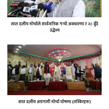
सात दलीय मोर्चाले सार्वजनिक गर्‍यो अवधारणा र २८ बुँदे
उद्धेश्य
सात दलीय अग्रगामी मोर्चा घोषणा (तस्बिरहरू)