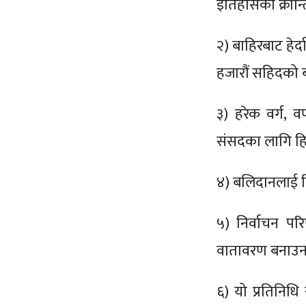
इतिहासका क्रान
२) बाहिरबाट हेर
हजारौं सहिदको
३) हरेक वर्ग, व
संसदका लागि हिज
४) बलिदानलाई ब
५) निर्वाचन पर
वातावरण बनाउन ह
६) यो प्रतिनिध