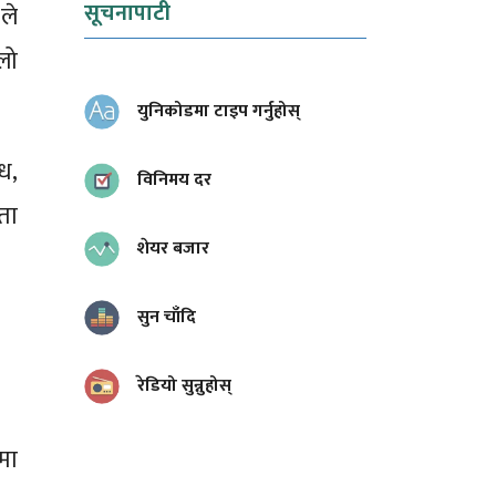
सूचनापाटी
ले
लो
युनिकोडमा टाइप गर्नुहोस्
ध,
विनिमय दर
ता
शेयर बजार
सुन चाँदि
रेडियो सुन्नुहोस्
मा