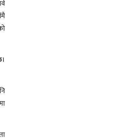
्व
मै
को
 छ।
नि
षमा
ता