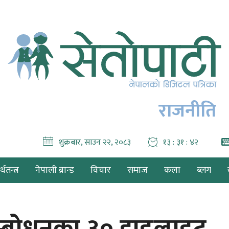
राजनीति
शुक्रबार, साउन २२, २०८३
१३ : ३१ : ४३
थतन्त्र
नेपाली ब्रान्ड
विचार
समाज
कला
ब्लग