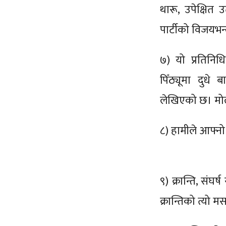
थारू, उपेक्षित उ
पार्टीको विजयभन्
७) यो प्रतिनि
पिँठ्यूमा दुध
लेखिएको छ। मो
८) हामीले आफ्न
९) क्रान्ति, संघ
क्रान्तिको त्यो 