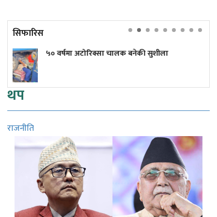
सिफारिस
हतियार भण्डार रित्तिन थालेपछि रक्षामन्त्री हेगसेथस
रिसाए ट्रम्प, मागे जबाफ
थप
राजनीति