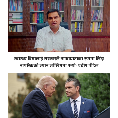
स्वास्थ्य बिमालाई सरकारले नाफाघाटाका रूपमा लिँदा
नागरिकको ज्यान जोखिममा पर्‍यो- प्रदीप पौडेल