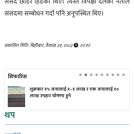
संसद छाडेर हिँडेका थिए। त्यस्तै विपक्षी दलका नेताले
संसदमा सम्बोधन गर्दा पनि अनुपस्थित थिए।
प्रकाशित मिति: बिहीबार, वैशाख ३१, २०८३
२२:१२
सिफारिस
५ जनालाई १–१ लाख र एक जनालाई १०
त्रिपुरेश्वरमा ती
घोषणा हुने
(तस्बिरहरू)
थप