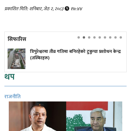
प्रकाशित मिति: शनिबार, जेठ २, २०८३
१७:४४
सिफारिस
ा तीव्र गतिमा बनिरहेको टुकुचा प्रशोधन केन्द्र
५० वर्षमा अटो
थप
राजनीति