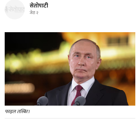
सेतोपाटी
जेठ २
फाइल तस्बिर।