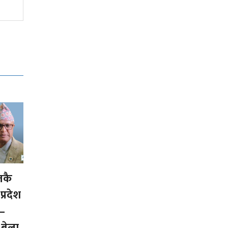
तकै
प्रदेश
्–
 बेला