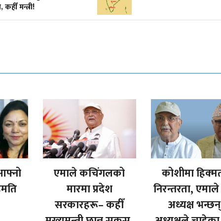
आफ्नो
एमाले कचिंगलको
कोशीमा हिक्म
सहमति
मारमा प्रदेश
निरन्तरता, एमाले 
सरकारहरू– कहीँ
अध्यक्ष भन्छन
मुख्यमन्त्री छान्न सकस,
अध्यक्षले चाहेका