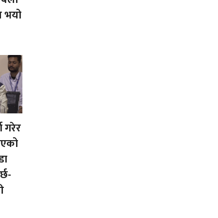
ि भयो
्ण गरेर
ाएको
डा
र्छ-
ी