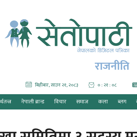
राजनीति
बिहीबार, साउन २१, २०८३
० : २१ : १०
थतन्त्र
नेपाली ब्रान्ड
विचार
समाज
कला
ब्लग