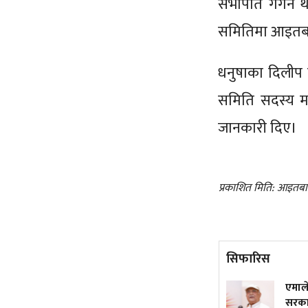
सभापति गगन थाप
समितिमा आइतबार
धनुषाका दिलीप ढ
समिति सदस्य मन
जानकारी दिए।
प्रकाशित मिति: आइतबा
सिफारिस
ो लामो दूरीका मिसाइल
एमाले कचिंगलको मारमा प्रदेश
िँदै!
सरकारहरू– कहीँ मुख्यमन्त्री छान्न