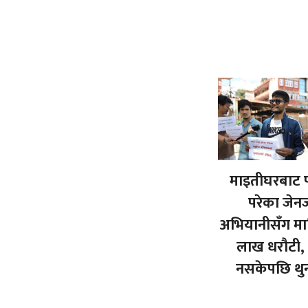
माइतीघरबाट प
परेका जेन
अभियानीसँग मा
लाख धरौटी, त
नसकेपछि थु