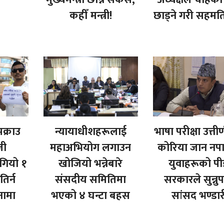
कहीँ मन्त्री!
छाड्ने गरी सहमत
क्राउ
न्यायाधीशहरूलाई
भाषा परीक्षा उत्तीर
जी
महाअभियोग लगाउन
कोरिया जान नप
गियो १
खोजियो भन्नेबारे
युवाहरूको पी
िर्न
संसदीय समितिमा
सरकारले सुन्नुप
नामा
भएको ४ घन्टा बहस
सांसद भण्डार