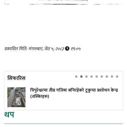
प्रकाशित मिति: मंगलबार, जेठ ५, २०८३
१९:०५
सिफारिस
पुरेश्वरमा तीव्र गतिमा बनिरहेको टुकुचा प्रशोधन केन्द्र
५० वर्ष
बिरहरू)
थप