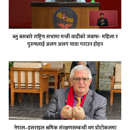
ब्लु बसबारे राष्ट्रिय सभामा मन्त्री वादीको जबाफ- महिला र
पुरुषलाई अलग अलग यात्रा गराउन होइन
नेपाल–इसराइल श्रमिक संरक्षणसम्बन्धी थप प्रोटोकलमा