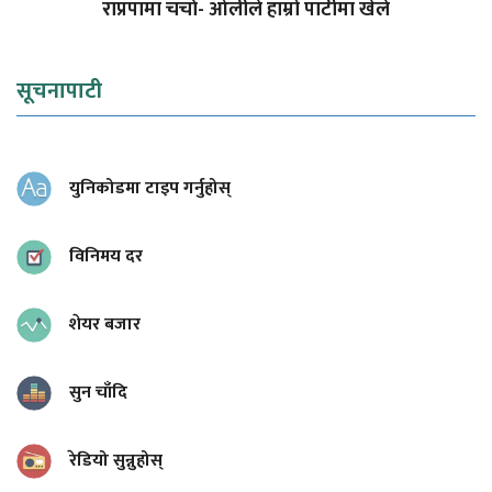
राप्रपामा चर्चा- ओलीले हाम्रो पार्टीमा खेले
सूचनापाटी
युनिकोडमा टाइप गर्नुहोस्
विनिमय दर
शेयर बजार
सुन चाँदि
रेडियो सुन्नुहोस्