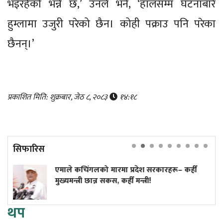
भइरहेको भन्ने छ,’ उनले भने, ‘हालसम्म घटनाबारे
हुम्लामा उजुरी परेको छैन। कोही पक्राउ पनि परेका
छैनन्।’
प्रकाशित मिति: शुक्रबार, जेठ ८, २०८३
१४:१८
सिफारिस
ंगलको मारमा प्रदेश सरकारहरू– कहीँ
किन एउटा सहर
ी छान्न सकस, कहीँ मन्त्री!
थप