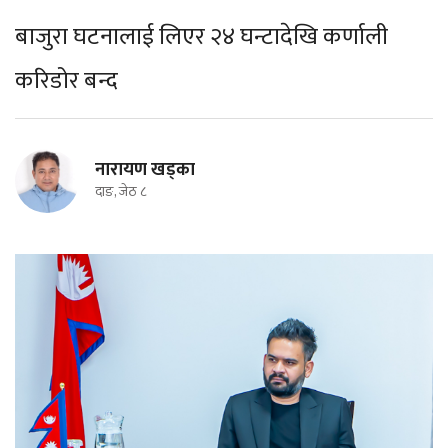
बाजुरा घटनालाई लिएर २४ घन्टादेखि कर्णाली
करिडोर बन्द
नारायण खड्का
दाङ, जेठ ८