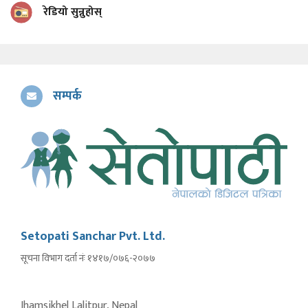
रेडियो सुन्नुहोस्
सम्पर्क
Setopati Sanchar Pvt. Ltd.
सूचना विभाग दर्ता नंः १४१७/०७६-२०७७
Jhamsikhel Lalitpur, Nepal