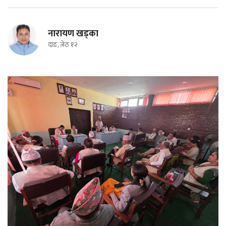
नारायण खड्का
दाङ, जेठ १२