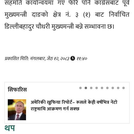
सहमति कार्यान्वयमा गए फेरि पनि कांग्रेसबाट पूर्व
मुख्यमन्त्री दाङको क्षेत्र नं. ३ (१) बाट निर्वाचित
डिल्लीबहादुर चौधरी मुख्यमन्त्री बन्ने सम्भावना छ।
प्रकाशित मिति: मंगलबार, जेठ १२, २०८३
११:४०
सिफारिस
िया रिपोर्ट– रूसले केही वर्षभित्र नेटो
अनलाइन होइन,
 आक्रमण गर्न सक्छ
थप