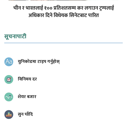
चीन र ‍भारतलाई १०० प्रतिशतसम्म कर लगाउन ट्रम्पलाई
अधिकार दिने विधेयक सिनेटबाट पारित
सूचनापाटी
युनिकोडमा टाइप गर्नुहोस्
विनिमय दर
शेयर बजार
सुन चाँदि