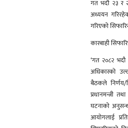
गत भदौ २३ र २
अध्ययन गरिरहे
गरिएको सिफारिस
कारबाही सिफारि
‘गत २०८२ भदौ 
अधिकारको उल्
बैठकले निर्णय
प्रधानमन्त्री त
घटनाको अनुसन्ध
आयोगलाई प्रत