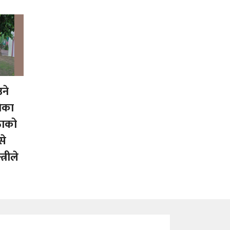
ने
ेका
ताको
से
्रीले