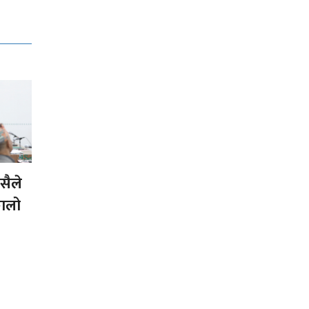
ैले
कालो