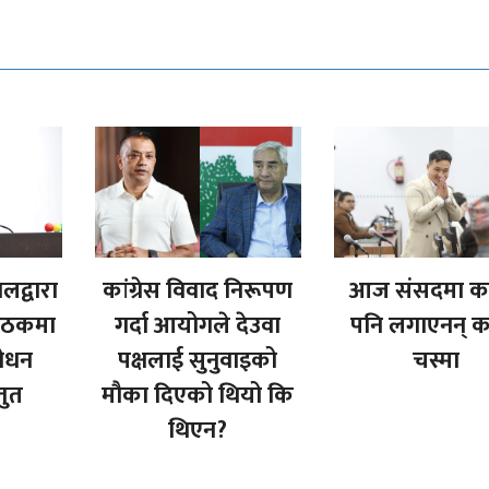
ालद्वारा
कांग्रेस विवाद निरूपण
आज संसदमा कस
बैठकमा
गर्दा आयोगले देउवा
पनि लगाएनन् 
शोधन
पक्षलाई सुनुवाइको
चस्मा
तुत
मौका दिएको थियो कि
थिएन?