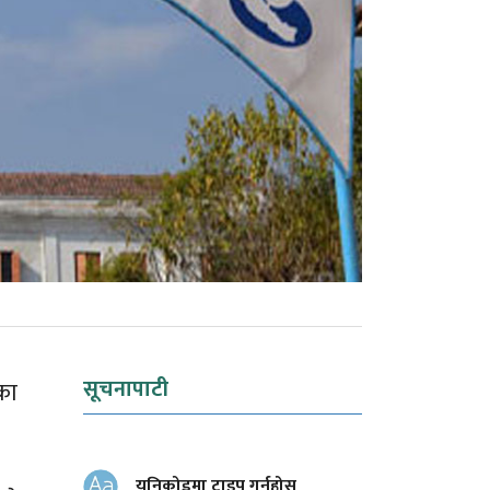
सूचनापाटी
का
युनिकोडमा टाइप गर्नुहोस्