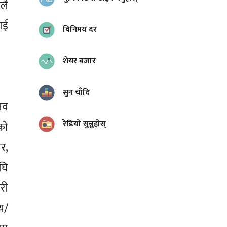
लै
ाई
विनिमय दर
शेयर बजार
सुन चाँदि
नव
रेडियो सुन्नुहोस्
को
र,
घि
री
य/