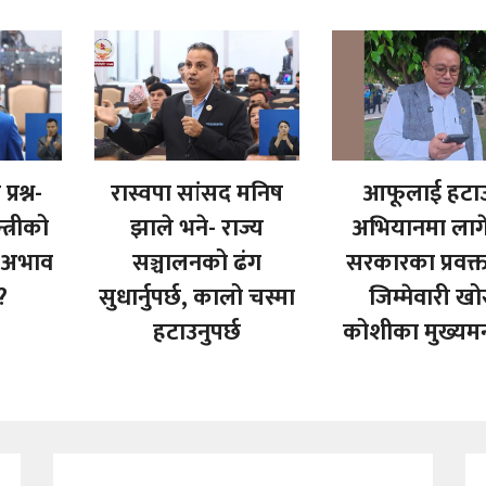
्रश्न-
रास्वपा सांसद मनिष
आफूलाई हटाउ
्त्रीको
झाले भने- राज्य
अभियानमा लाग
स अभाव
सञ्चालनको ढंग
सरकारका प्रवक्
?
सुधार्नुपर्छ, कालो चस्मा
जिम्मेवारी खो
हटाउनुपर्छ
कोशीका मुख्यमन्त