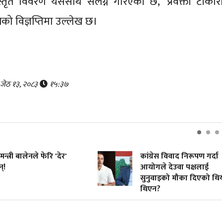
तृत विवरण यसैसाथ संलग्न गरिएको छ,’ प्रवक्ता टीकार
को विज्ञप्तिमा उल्लेख छ।
, जेठ १३, २०८३
१५:३७
मन्त्री बालेनले फेरि 'देर'
कांग्रेस विवाद निरूपण गर्दा
्!
आयोगले देउवा पक्षलाई
सुनुवाइको मौका दिएको थि
थिएन?