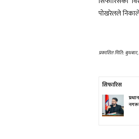
सिफारिसको विस्
पोखरेलले निकाले
प्रकाशित मिति: बुधबार
सिफारिस
ट्रम्पले फेरि जारी गरे जन्मकै
प्रधान
आधारमा नागरिकता नदिने
नगरून
कार्यकारी आदेश