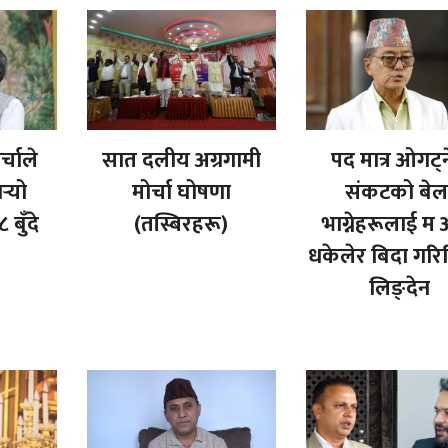
्चाले
सात दलीय अग्रगामी
पद मात्र ओगट्न
्‍यो
मोर्चा घोषणा
संकटको बेल
बुँदे
(तस्बिरहरू)
भाग्नेहरूलाई म
धकेलेर बिदा गरिद
लिङ्देन