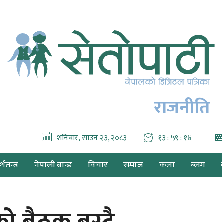
राजनीति
शनिबार, साउन २३, २०८३
१३ : ५९ : १५
थतन्त्र
नेपाली ब्रान्ड
विचार
समाज
कला
ब्लग