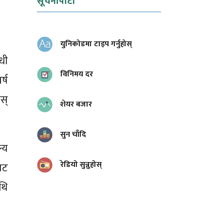
सूचनापाटी
युनिकोडमा टाइप गर्नुहोस्
्धी
विनिमय दर
र्ष
स्
शेयर बजार
सुन चाँदि
्य
रेडियो सुन्नुहोस्
ाट
थि