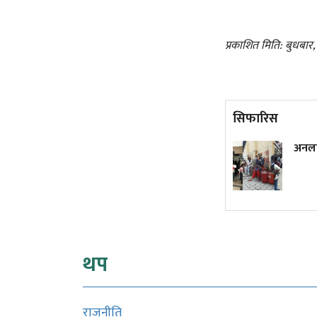
प्रकाशित मिति: बुधबार
सिफारिस
वर्षकै सबभन्दा धेरै कमाउने
अनला
मलयालम क्राइम थ्रिलर, हेर्नुस्
युट्युबमा
थप
राजनीति