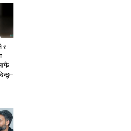
े र
ा
 आफै
िन्छु−