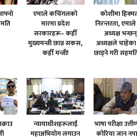
आफ्नो
एमाले कचिंगलको
कोशीमा हिक्म
सहमति
मारमा प्रदेश
निरन्तरता, एमाले 
सरकारहरू– कहीँ
अध्यक्ष भन्छन
मुख्यमन्त्री छान्न सकस,
अध्यक्षले चाहेका
कहीँ मन्त्री!
छाड्ने गरी सहमत
क्राउ
न्यायाधीशहरूलाई
भाषा परीक्षा उत्तीर
जी
महाअभियोग लगाउन
कोरिया जान नप