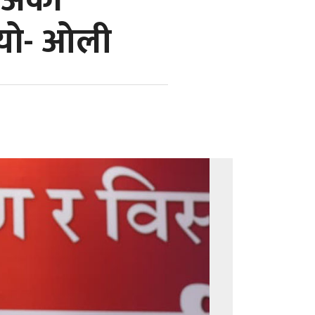
 अर्को
भयो- ओली