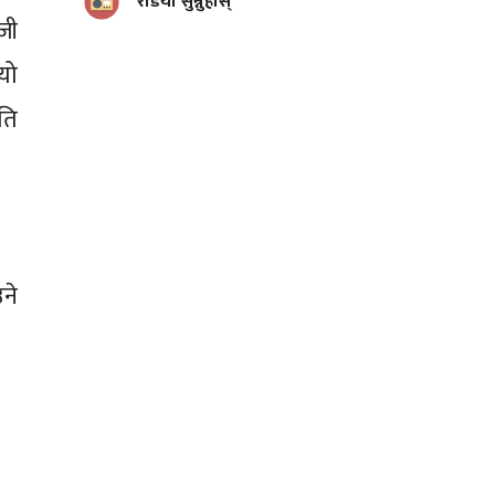
रेडियो सुन्नुहोस्
जी
यो
पति
ने