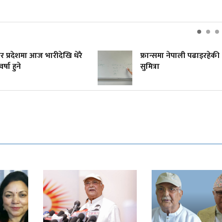
फ्रान्समा नेपाली पढाइरहेकी
एमाले 
सुमित्रा
सरकारह
सकस, कह