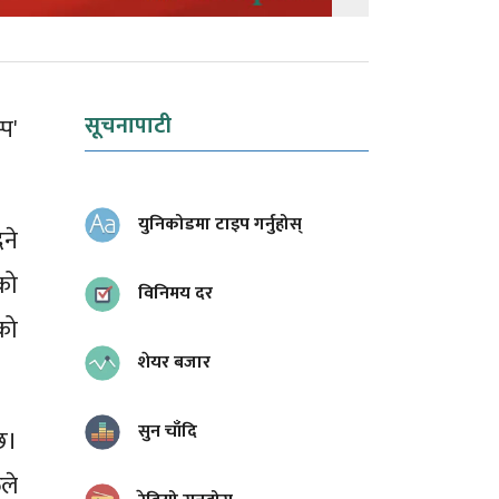
सूचनापाटी
्प'
युनिकोडमा टाइप गर्नुहोस्
ने
को
विनिमय दर
ेको
शेयर बजार
सुन चाँदि
छ।
िले