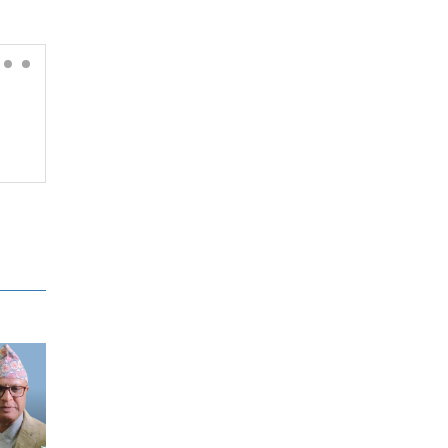
कचिंगलको मारमा प्रदेश
किन एउटा सहर जल्छ, अर्को
रू– कहीँ मुख्यमन्त्री छान्न
जोगिन्छ?
ीँ मन्त्री!