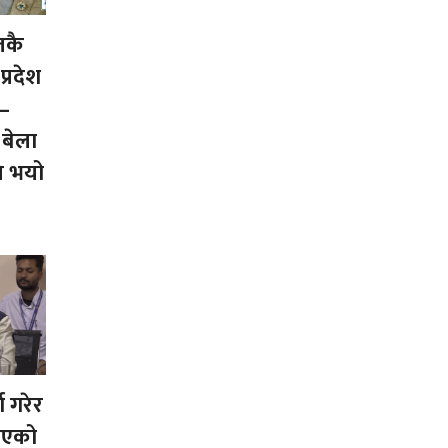
तकै
प्रदेश
्–
 बेला
ि भयो
्ण गरेर
ाएको