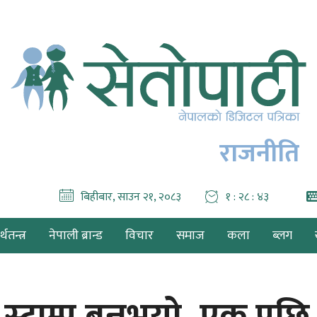
राजनीति
बिहीबार, साउन २१, २०८३
१ : २८ : ४४
थतन्त्र
नेपाली ब्रान्ड
विचार
समाज
कला
ब्लग