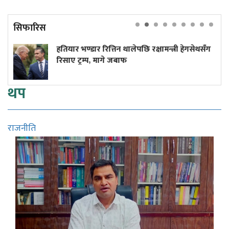
सिफारिस
र भण्डार रित्तिन थालेपछि रक्षामन्त्री हेगसेथसँग
लाभांश क
 ट्रम्प, मागे जबाफ
थप
राजनीति