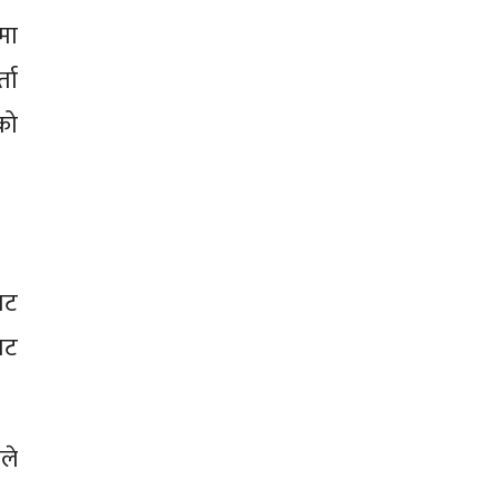
मा
्ता
को
ाट
ाट
ले