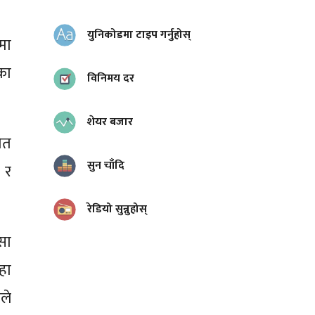
युनिकोडमा टाइप गर्नुहोस्
नमा
नका
विनिमय दर
शेयर बजार
ेत
सुन चाँदि
 र
रेडियो सुन्नुहोस्
सा
हा
ले