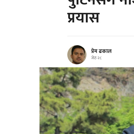
पुटिनसँग 
प्रयास
प्रेम ढकाल
जेठ २८