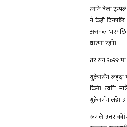
त्यति बेला ट्रम
नै केही दिनपछि ट
असफल भएपछि पनि
धारणा रह्यो।
तर सन् २०२२ मा 
युक्रेनसँग लड्द
किने। त्यति मा
युक्रेनसँग लडे।
रूसले उत्तर को