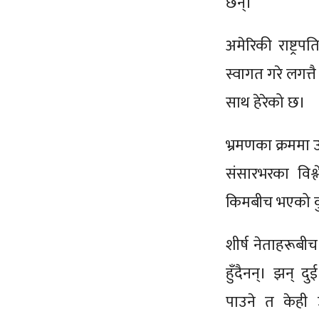
छन्।
अमेरिकी राष्ट्रप
स्वागत गरे लगत्तै
साथ हेरेको छ।
भ्रमणका क्रममा
संसारभरका विश
किमबीच भएको कुर
शीर्ष नेताहरूबी
हुँदैनन्। झन् 
पाउने त केही उप