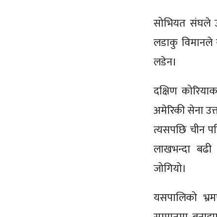
सोभियत संघले उ
लडाकु विमानले य
लडेन।
दक्षिण कोरियाक
अमेरिकी सेना उत्
त्यसपछि चीन पनि
लाखभन्दा बढी 
जोगियो।
यसपालिको भ्रम