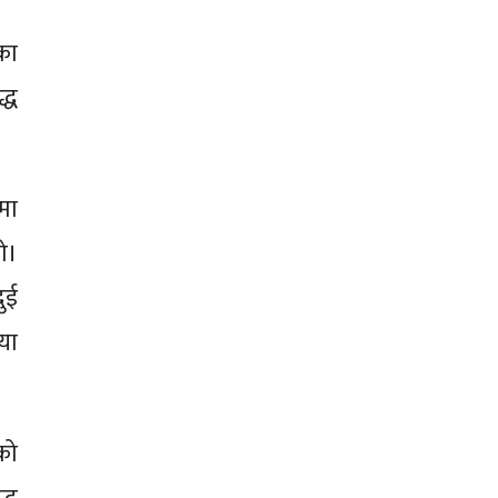
का
्ध
मा
यो।
ुई
या
को