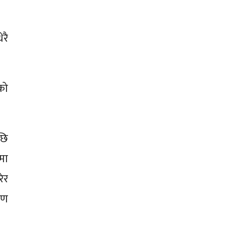
रै
को
छि
मा
ेर
िण