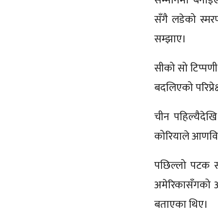
सम्मानमा बनाइए
सँगै लडेको स्म
सम्झाए।
सीको सो टिप्पणी
बदलिएको परिप्रेक्ष
चीन पहिल्यैदेख
कोरियाले आणवि
पछिल्लो पटक सन
अमेरिकासँगको आण
बताएका थिए।