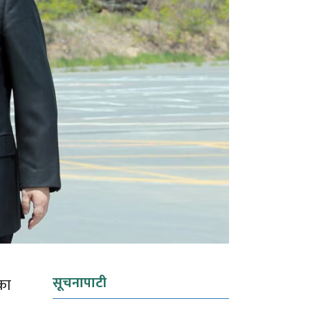
सूचनापाटी
का