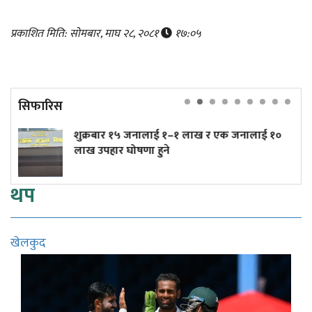
प्रकाशित मिति: सोमबार, माघ २८, २०८१
१७:०५
सिफारिस
ार १५ जनालाई १–१ लाख र एक जनालाई १०
त्रिपुरेश्वरम
ार घोषणा हुने
(तस्बिरहरू)
थप
खेलकुद