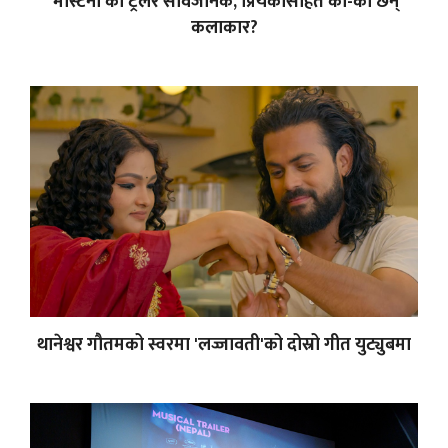
'मास्टर्नी'को ट्रेलर सार्वजनिक, प्रियंकासहित को-को छन्
कलाकार?
थानेश्वर गौतमको स्वरमा 'लज्जावती'को दोस्रो गीत युट्युबमा