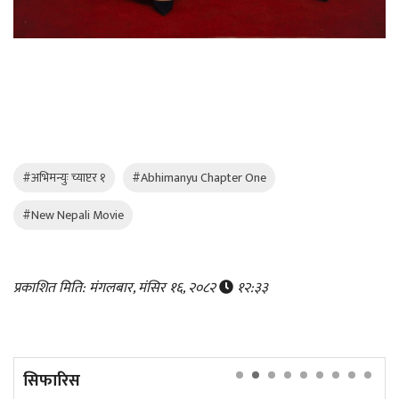
#अभिमन्युः च्याप्टर १
#Abhimanyu Chapter One
#New Nepali Movie
प्रकाशित मिति: मंगलबार, मंसिर १६, २०८२
१२:३३
सिफारिस