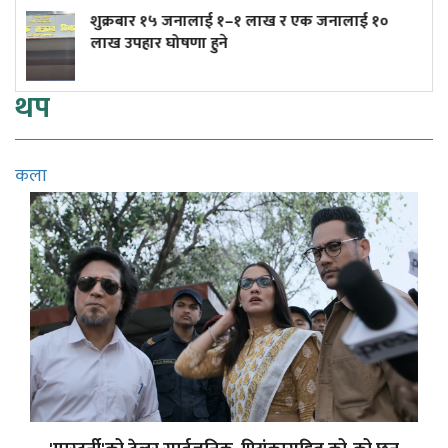
 जनालाई १०
त्रिपुरेश्वरमा तीव्र गतिमा बनिरहेको टुकुचा प्रश
(तस्बिरहरू)
थप
कला