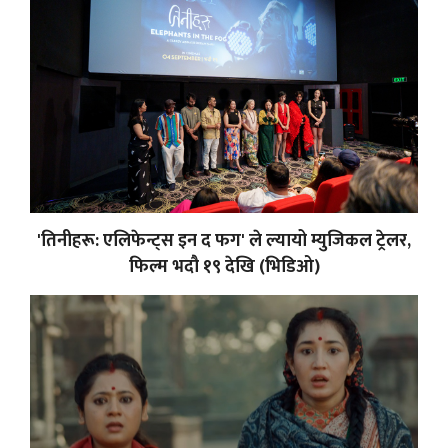
'तिनीहरू: एलिफेन्ट्स इन द फग' ले ल्यायो म्युजिकल ट्रेलर,
फिल्म भदौ १९ देखि (भिडिओ)