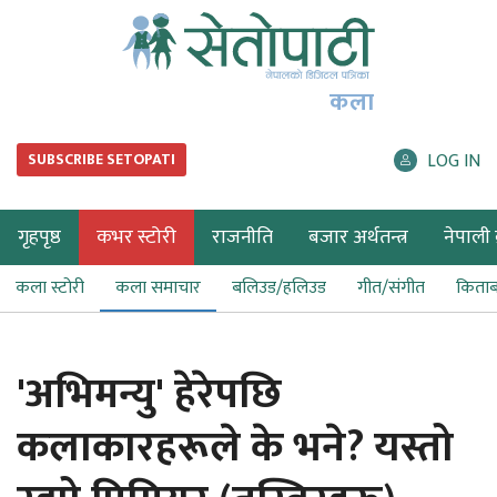
कला
LOG IN
SUBSCRIBE SETOPATI
गृहपृष्ठ
कभर स्टोरी
राजनीति
बजार अर्थतन्त्र
नेपाली ब
कला स्टोरी
कला समाचार
बलिउड/हलिउड
गीत/संगीत
किता
'अभिमन्यु' हेरेपछि
कलाकारहरूले के भने? यस्तो