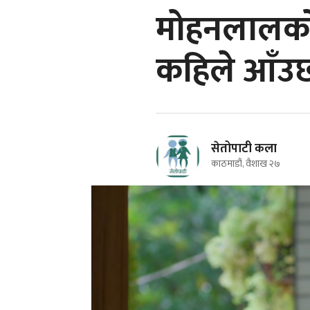
मोहनलालको '
कहिले आँउ
सेतोपाटी कला
काठमाडौं, वैशाख २७