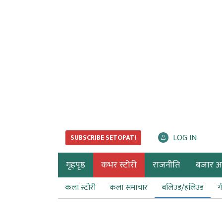
LOG IN
SUBSCRIBE SETOPATI
गृहपृष्ठ
कभर स्टोरी
राजनीति
बजार अर्
कला स्टोरी
कला समाचार
बलिउड/हलिउड
ग