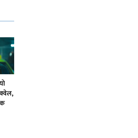
्यो
्वेल,
निक