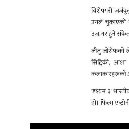
विशेषगरी जर्जकु
उनले चुकाएको मू
उजागर हुने संकेत
जीतु जोसेफको ल
सिद्दिकी, आश
कलाकारहरूको 
'दृश्यम ३' भारती
हो। फिल्म एन्टोनी