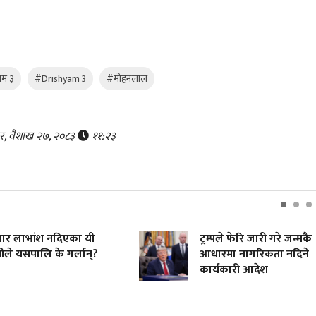
यम ३
#Drishyam 3
#मोहनलाल
र, वैशाख २७, २०८३
११:२३
भांश नदिएका यी
ट्रम्पले फेरि जारी गरे जन्मकै
सपालि के गर्लान्?
आधारमा नागरिकता नदिने
कार्यकारी आदेश