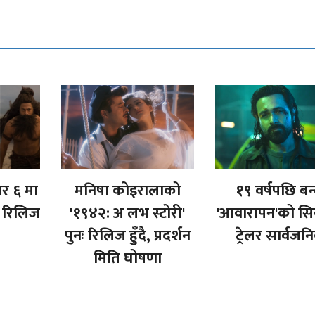
बर ६ मा
मनिषा कोइरालाको
१९ वर्षपछि बन
 रिलिज
'१९४२: अ लभ स्टोरी'
'आवारापन'को सिक
पुनः रिलिज हुँदै, प्रदर्शन
ट्रेलर सार्वज
मिति घोषणा