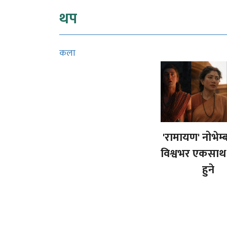
थप
कला
'रामायण' नोभेम्
विश्वभर एकसाथ
हुने