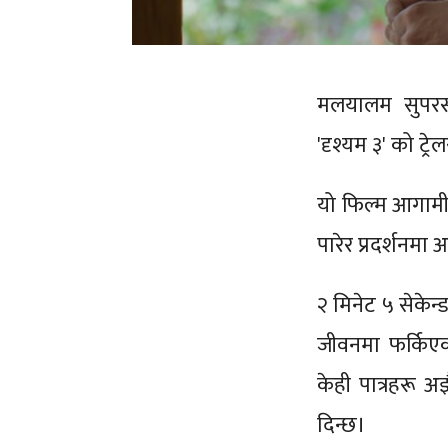
मलयालम सुपरस्ट
'दृश्यम ३' को ट्
यो फिल्म आगामी
पारेर प्रदर्शनमा
२ मिनेट ५ सेकेन्
जीवनमा फर्किए
केही पात्रहरू अ
दिन्छ।