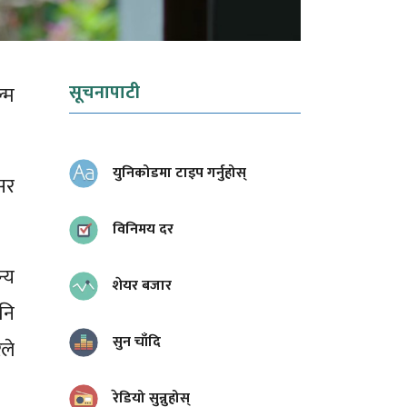
सूचनापाटी
्म
युनिकोडमा टाइप गर्नुहोस्
सर
विनिमय दर
्य
शेयर बजार
नि
सुन चाँदि
ले
रेडियो सुन्नुहोस्