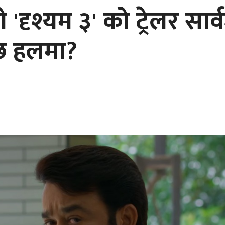
दृश्यम ३' को ट्रेलर सार
छ हलमा?