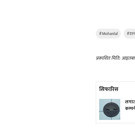
#Mohanlal
#दृश्
प्रकाशित मिति: आइतबा
सिफारिस
लाभांश क्षमताले पनि तानेन बजार
लगातार ला
कम्पनीले य