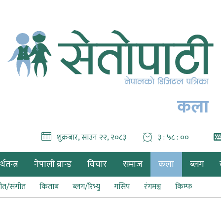
कला
शुक्रबार, साउन २२, २०८३
३ : ५८ : ०१
थतन्त्र
नेपाली ब्रान्ड
विचार
समाज
कला
ब्लग
ीत/संगीत
किताब
ब्लग/रिभ्यु
गसिप
रंगमञ्च
किम्फ