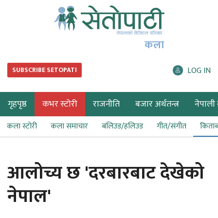
कला
LOG IN
SUBSCRIBE SETOPATI
गृहपृष्ठ
कभर स्टोरी
राजनीति
बजार अर्थतन्त्र
नेपाली ब
कला स्टोरी
कला समाचार
बलिउड/हलिउड
गीत/संगीत
किता
आलोच्य छ 'दरबारबाट देखेको
नेपाल'