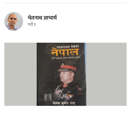
चेतनाथ आचार्य
भदौ १