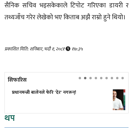
सैनिक सचिव भइसकेकाले टिपोट गरिएका डायरी र
तथ्यजाँच गरेर लेखेको भए किताब अझै राम्रो हुने थियो।
प्रकाशित मिति: शनिबार, भदौ १, २०८१
१७:३५
सिफारिस
ून्!
कांग्रेस विवाद निरूपण गर्दा आयोगले
सुनुवाइको मौका दिएको थियो कि थ
थप