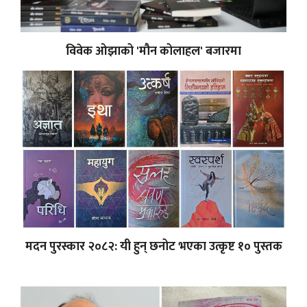
विवेक ओझाको 'मौन कोलाहल' बजारमा
मदन पुरस्कार २०८२: यी हुन् छनोट भएका उत्कृष्ट १० पुस्तक