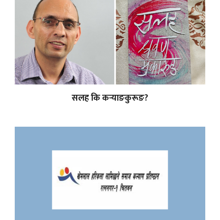
सलह कि कर्‍याङकुरूङ?