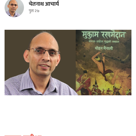
चेतनाथ आचार्य
पुस २७