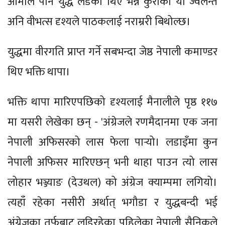
आमाले पनि युद्ध लडेका थिए भन्ने कुराको यो ज्वलन्त
अनि वीभत्स दृश्यले पाठकलाई नराम्ररी बिथोल्छ।
युद्धमा वीरगति प्राप्त गर्ने सबभन्दा जेष्ठ नेपाली कमाण्डर
थिए भक्ति थापा।
भक्ति थापा मारिएपछिको दृश्यलाई मैनालीले पृष्ठ ११७
मा यसरी लेखेका छन् - 'अंग्रेजले रणमैदानमा एक जना
नेपाली अफिसरको लास फेला पार्‍यो। लडाइँमा कुन
नेपाली अफिसर मारिएछन् भनी थाहा पाउन त्यो लास
लोहार भञ्ज्याङ (देउथल) को अंग्रेज क्याम्पमा लगियो।
त्यहाँ रहेका नसीरी अर्थात् भगौडा र युद्धबन्दी भई
अंग्रेजका तर्फबाट लडिरहेका पहिलेका नेपाली सैनिकले