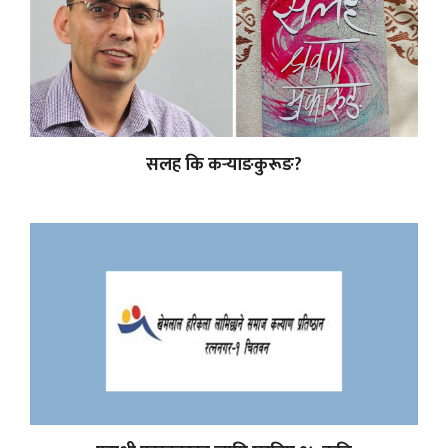
सलह कि कर्‍याङकुरूङ?