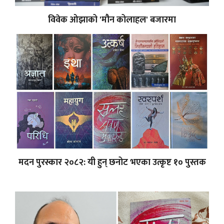
विवेक ओझाको 'मौन कोलाहल' बजारमा
मदन पुरस्कार २०८२: यी हुन् छनोट भएका उत्कृष्ट १० पुस्तक