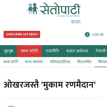
कला
LOG IN
SUBSCRIBE SETOPATI
गृहपृष्ठ
कभर स्टोरी
राजनीति
बजार अर्थतन्त्र
नेपाली ब
कला स्टोरी
कला समाचार
बलिउड/हलिउड
गीत/संगीत
किता
ओखरजस्तै 'मुकाम रणमैदान'