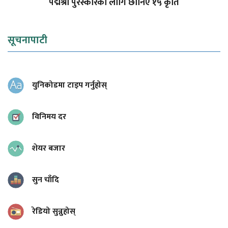
पद्मश्री पुरस्कारका लागि छानिए १५ कृति
सूचनापाटी
युनिकोडमा टाइप गर्नुहोस्
विनिमय दर
शेयर बजार
सुन चाँदि
रेडियो सुन्नुहोस्