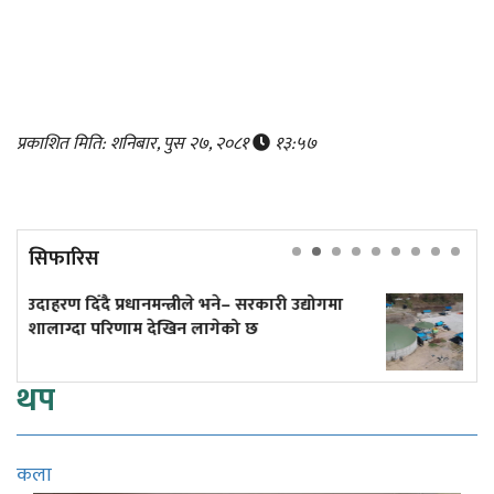
प्रकाशित मिति: शनिबार, पुस २७, २०८१
१३:५७
सिफारिस
री उद्योगमा
एक सिलिन्डर लिन बजारमा लाइन, आफ्नै ग्
उद्योग भने बन्द!
थप
कला