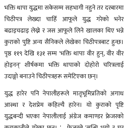
भक्ति थापा युद्धमा सकेसम्म सहभागी नहुने तर दरबारमा
चिठीपत्र लेख्दा चाहिँ आफूले युद्ध गरेको भनेर
बढाइचढाइ लेख्ने र जस आफूले लिने खालका थिए भन्ने
कुराको पुष्टि अन्य सैनिकले लेखेका चिठीपत्रबाट हुन्छ।
पृष्ठ ११९ देखि १३१ सम्म 'भक्ति थापाः वीर हुन्, वीर वीर
होइनन्' शीर्षकमा भक्ति थापाको दोहोरो चरित्रलाई
उदाङ्गो बनाउने चिठीपत्रहरू समेटिएका छन्।
युद्ध हारेर पनि नेपालीहरूले मातृभूमिप्रतिको अगाध
आस्था र देशप्रेम कहिल्यै हारेन। यो कुराको पृष्टि
युद्धबन्दी भएका नेपालीलाई अंग्रेज कमाण्डर फ्रेजरको
कुराकानीले गरेका छन्। '… फ्रेजरले 'सन्धि भयो र घर