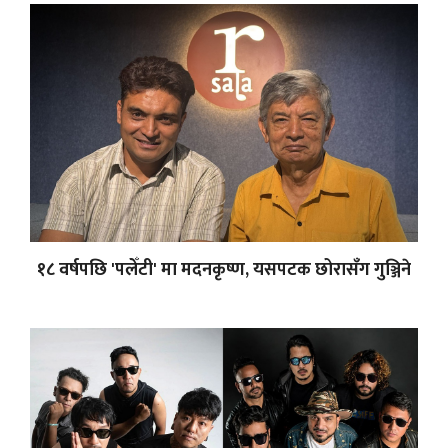
१८ वर्षपछि 'पलेँटी' मा मदनकृष्ण, यसपटक छोरासँग गुञ्जिने