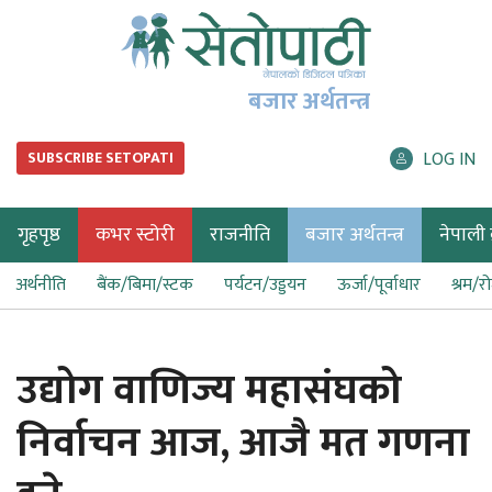
बजार अर्थतन्त्र
LOG IN
SUBSCRIBE SETOPATI
गृहपृष्ठ
कभर स्टोरी
राजनीति
बजार अर्थतन्त्र
नेपाली ब
अर्थनीति
बैंक/बिमा/स्टक
पर्यटन/उड्डयन
ऊर्जा/पूर्वाधार
श्रम/र
उद्योग वाणिज्य महासंघको
निर्वाचन आज, आजै मत गणना