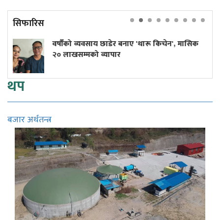
सिफारिस
ो व्यवसाय छाडेर बनाए 'थारू किचेन', मासिक
कांग्रेस केन्
म्मको व्यापार
थप
बजार अर्थतन्त्र