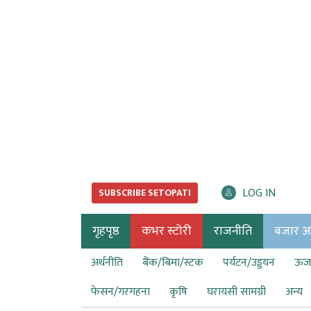
LOG IN
SUBSCRIBE SETOPATI
गृहपृष्ठ
कभर स्टोरी
राजनीति
बजार अर्
अर्थनीति
बैंक/बिमा/स्टक
पर्यटन/उड्डयन
ऊर्ज
फेसन/गरगहना
कृषि
घरायसी सामग्री
अन्य