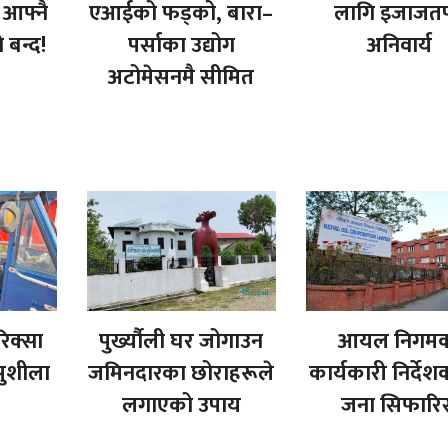
 आफ्नै
एआईको फड्को, बारा–
लागि इजाजतपत
े बन्द!
पर्साका उद्योग
अनिवार्य
अटोमेसनमै सीमित
रिक्सा
पुर्ख्यौली घर जोगाउन
आयल निगम
ुशीला
जमिनदारका छोराहरूले
कार्यकारी निर्दे
लगाएको उपाय
जना सिफारि