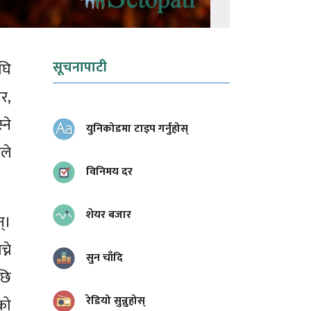
सूचनापाटी
घि
र,
ने
युनिकोडमा टाइप गर्नुहोस्
ले
विनिमय दर
शेयर बजार
्।
ने
सुन चाँदि
छि
रेडियो सुन्नुहोस्
को