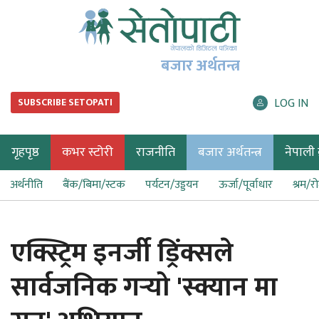
बजार अर्थतन्त्र
LOG IN
SUBSCRIBE SETOPATI
गृहपृष्ठ
कभर स्टोरी
राजनीति
बजार अर्थतन्त्र
नेपाली ब
अर्थनीति
बैंक/बिमा/स्टक
पर्यटन/उड्डयन
ऊर्जा/पूर्वाधार
श्रम/र
एक्स्ट्रिम इनर्जी ड्रिंक्सले
सार्वजनिक गऱ्यो 'स्क्यान मा