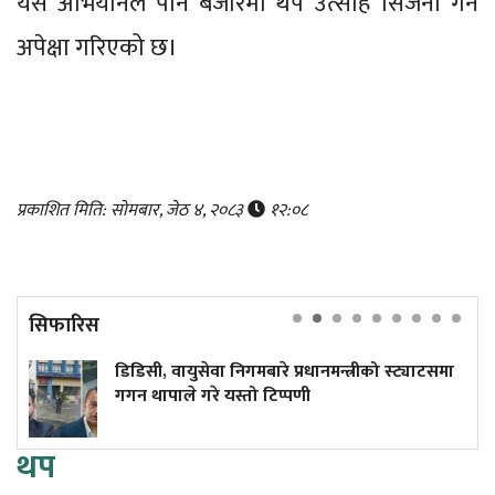
यस अभियानले पनि बजारमा थप उत्साह सिर्जना गर्ने
अपेक्षा गरिएको छ।
प्रकाशित मिति: सोमबार, जेठ ४, २०८३
१२:०८
सिफारिस
 वायुसेवा निगमबारे प्रधानमन्त्रीको स्ट्याटसमा
प्राचीन वा
ाले गरे यस्तो टिप्पणी
भूमिकै भर!
थप