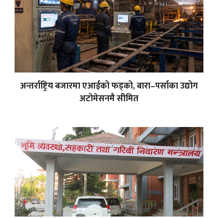
अन्तर्राष्ट्रिय बजारमा एआईको फड्को, बारा–पर्साका उद्योग
अटोमेसनमै सीमित