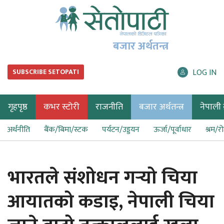
बजार अर्थतन्त्र
LOG IN
SUBSCRIBE SETOPATI
गृहपृष्ठ
कभर स्टोरी
राजनीति
बजार अर्थतन्त्र
नेपाली ब
अर्थनीति
बैंक/बिमा/स्टक
पर्यटन/उड्डयन
ऊर्जा/पूर्वाधार
श्रम/र
भारतले संशोधन गर्‍यो चिया
आयातको कडाइ, नेपाली चिया