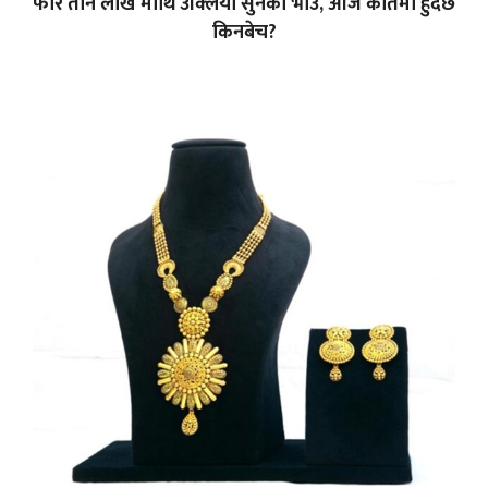
फेरि तीन लाख माथि उक्लियो सुनको भाउ, आज कतिमा हुँदैछ
किनबेच?