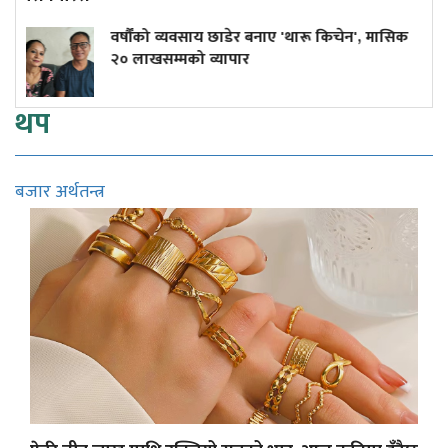
ौंको व्यवसाय छाडेर बनाए 'थारू किचेन', मासिक
कांग्रेस 
ाखसम्मको व्यापार
थप
बजार अर्थतन्त्र