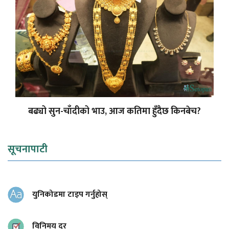
बढ्यो सुन-चाँदीको भाउ, आज कतिमा हुँदैछ किनबेच?
सूचनापाटी
युनिकोडमा टाइप गर्नुहोस्
विनिमय दर