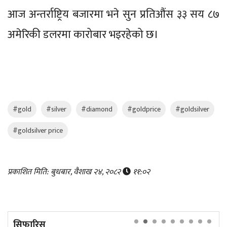
आज अन्तर्राष्ट्रिय बजारमा भने सुन प्रतिऔंस ३३ सय ८७
अमेरिकी डलरमा कारोबार भइरहेको छ।
#gold
#silver
#diamond
#goldprice
#goldsilver
#goldsilver price
प्रकाशित मिति: बुधबार, वैशाख २४, २०८२
११:०२
सिफारिस