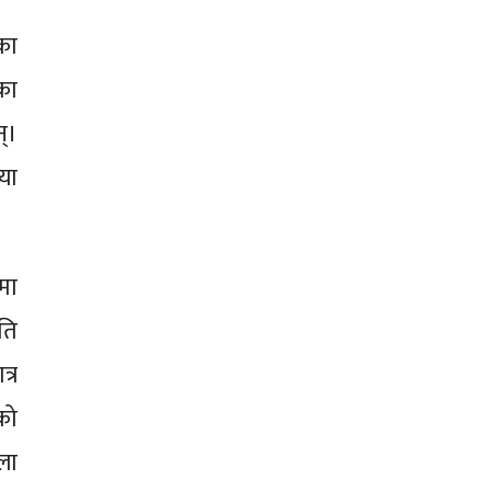
का
का
्।
या
मा
ति
्र
को
ला