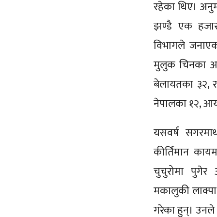
रहेका थिए। अन
झण्डै एक हजा
विभागले जनाएक
मुलुक चिनका आ
बेलायतका ३२, र
नेपालका १२, आय
यसवर्ष सगरमाथा
कीर्तिमान कायम
चुचुरोमा पुगेर
मकालुकी लाक्पा
गरेका हुन्। उनले