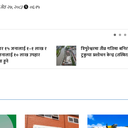
, जेठ २७, २०८३
०६:१५
रबार १५ जनालाई १–१ लाख र
त्रिपुरेश्वरमा तीव्र गतिमा बनि
नालाई १० लाख उपहार
टुकुचा प्रशोधन केन्द्र (तस्बिर
 हुने