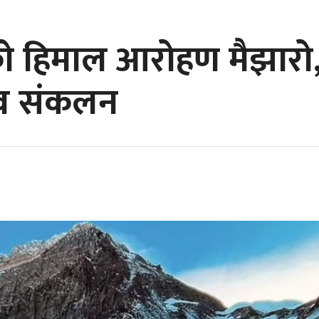
ो हिमाल आरोहण मैझारो,
्व संकलन