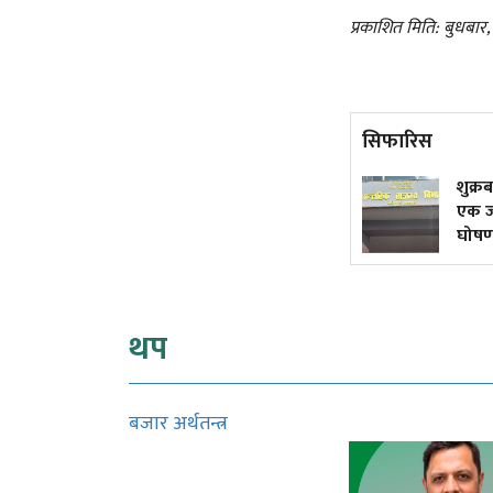
प्रकाशित मिति: बुधबार
सिफारिस
एमाले कचिंगलको मारमा प्रदेश
शुक्
सरकारहरू– कहीँ मुख्यमन्त्री छान्न
एक ज
सकस, कहीँ मन्त्री!
घोषणा
थप
बजार अर्थतन्त्र