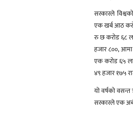
सरकारले विश्वक
एक खर्ब आठ करो
रु छ करोड ६८ 
हजार ८००, आमा
एक करोड ६५ लाख
४९ हजार १७५ र
यो वर्षको वसन्
सरकारले एक अर्