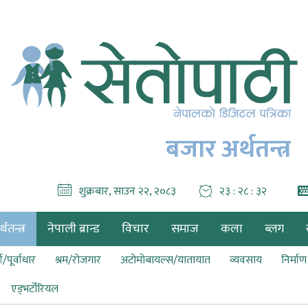
बजार अर्थतन्त्र
शुक्रबार, साउन २२, २०८३
२३ : २८ : ३४
थतन्त्र
नेपाली ब्रान्ड
विचार
समाज
कला
ब्लग
ा/पूर्वाधार
श्रम/रोजगार
अटोमोबायल्स/यातायात
व्यवसाय
निर्मा
एड्भर्टोरियल