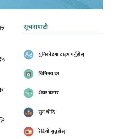
सूचनापाटी
्न
युनिकोडमा टाइप गर्नुहोस्
९५
विनिमय दर
का
शेयर बजार
सुन चाँदि
ति
रेडियो सुन्नुहोस्