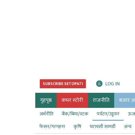
LOG IN
SUBSCRIBE SETOPATI
गृहपृष्ठ
कभर स्टोरी
राजनीति
बजार अर्
अर्थनीति
बैंक/बिमा/स्टक
पर्यटन/उड्डयन
ऊर्ज
फेसन/गरगहना
कृषि
घरायसी सामग्री
अन्य