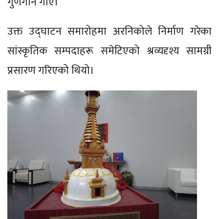
गुणगान गाए।
उक्त उद्घाटन समारोहमा अरनिकोले निर्माण गरेका
सांस्कृतिक सम्पदाहरू समेटिएको श्रव्यदृश्य सामग्री
प्रसारण गरिएको थियो।