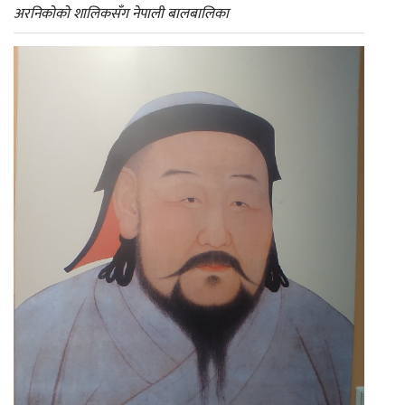
अरनिकोको शालिकसँग नेपाली बालबालिका