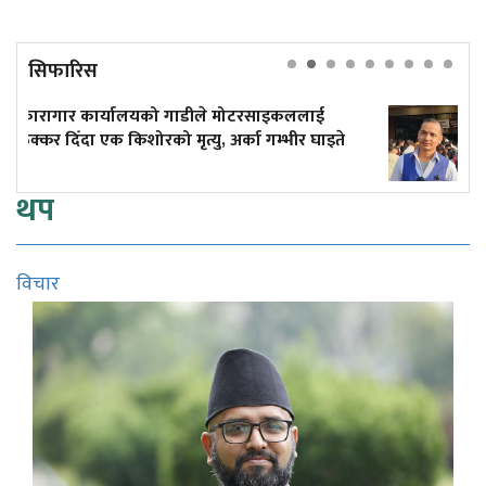
सिफारिस
दुर्घटनाले डुबेको व्यवसाय, ब्युँताए कोरियाको
इते
कमाइले
थप
विचार