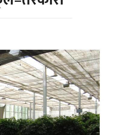
लफूल–तरकारी