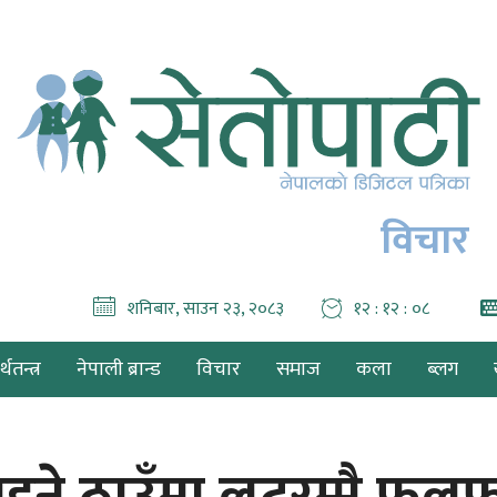
विचार
शनिबार, साउन २३, २०८३
१२ : १२ : ०९
थतन्त्र
नेपाली ब्रान्ड
विचार
समाज
कला
ब्लग