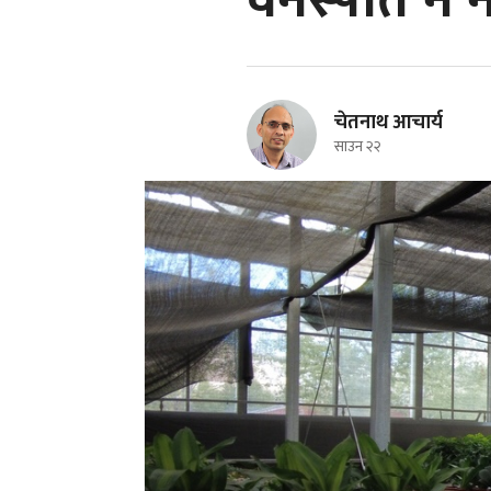
वनस्पति नै 
चेतनाथ आचार्य
साउन २२