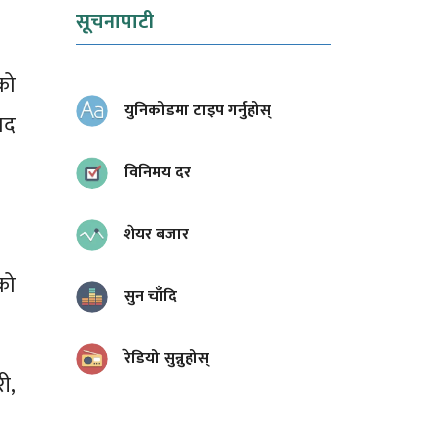
सूचनापाटी
को
युनिकोडमा टाइप गर्नुहोस्
ाद
विनिमय दर
शेयर बजार
लको
सुन चाँदि
रेडियो सुन्नुहोस्
ी,