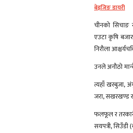
बेइजिङ डायरी
चीनको सिचाङ स्व
एउटा कृषि बजार 
निरौला आश्चर्यच
उनले अनौठो मान्द
त्यहाँ खरबुजा, अं
जरा, सखरखण्ड 
फलफूल र तरकारी
सयपत्री, सिउँडी