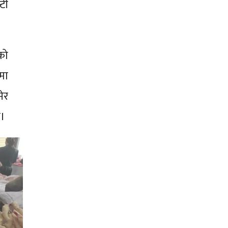
्टी
को
मा
ेर
ो।