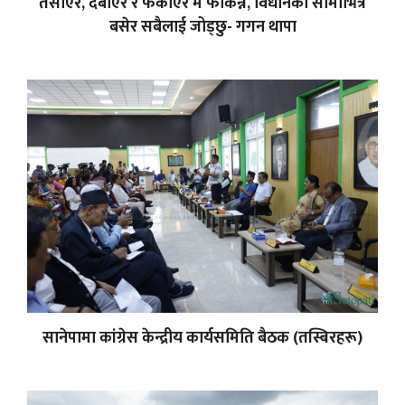
तर्साएर, दबाएर र फकाएर म फकिन्न, विधानको सीमाभित्रै
बसेर सबैलाई जोड्छु- गगन थापा
सानेपामा कांग्रेस केन्द्रीय कार्यसमिति बैठक (तस्बिरहरू)