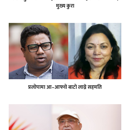
मुख्य कुरा
प्रलोपामा आ–आफ्नो बाटो लाग्ने सहमति