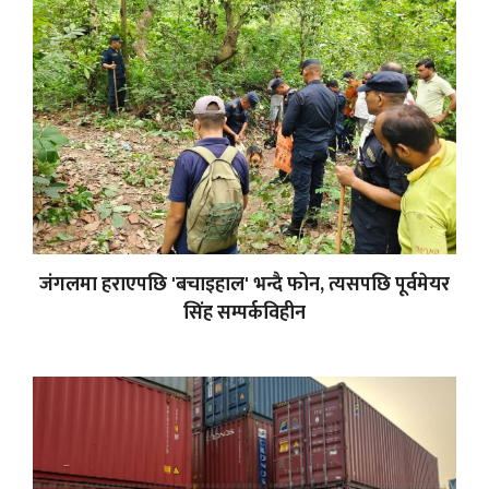
जंगलमा हराएपछि 'बचाइहाल' भन्दै फोन, त्यसपछि पूर्वमेयर
सिंह सम्पर्कविहीन