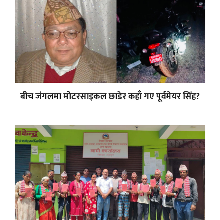
बीच जंगलमा मोटरसाइकल छाडेर कहाँ गए पूर्वमेयर सिंह?