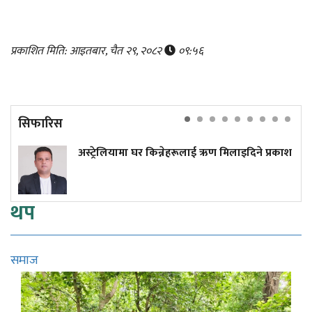
प्रकाशित मिति: आइतबार, चैत २९, २०८२
०९:५६
सिफारिस
अस्ट्रेलियामा घर किन्नेहरूलाई ऋण मिलाइदिने प्रकाश
थप
समाज