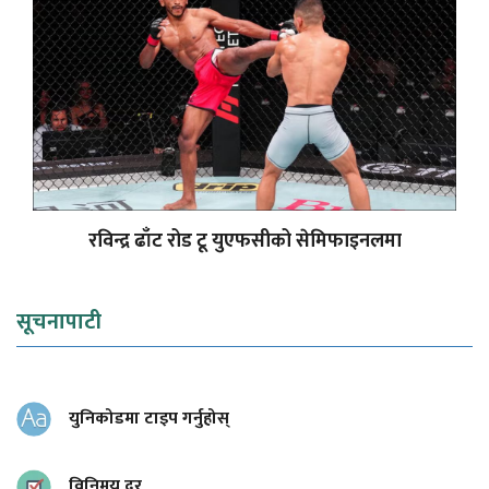
रविन्द्र ढाँट रोड टू युएफसीको सेमिफाइनलमा
सूचनापाटी
युनिकोडमा टाइप गर्नुहोस्
विनिमय दर