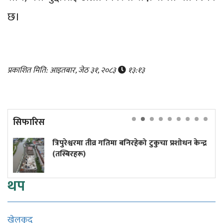
छ।
प्रकाशित मिति: आइतबार, जेठ ३१, २०८३
१३:१३
सिफारिस
्वरमा तीव्र गतिमा बनिरहेको टुकुचा प्रशोधन केन्द्र
५० वर्षमा 
रू)
थप
खेलकुद