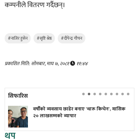
कम्पनीले वितरण गर्दैछन्।
#नाजिर हुसेन
#सृष्टि श्रेष्ठ
#दीपेन्द्र गौचन
प्रकाशित मिति: सोमबार, माघ ७, २०८१
११:४४
सिफारिस
ो व्यवसाय छाडेर बनाए 'थारू किचेन', मासिक
कांग्रेस केन
सम्मको व्यापार
थप