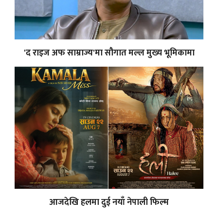
'द राइज अफ साम्राज्य'मा सौगात मल्ल मुख्य भूमिकामा
आजदेखि हलमा दुई नयाँ नेपाली फिल्म