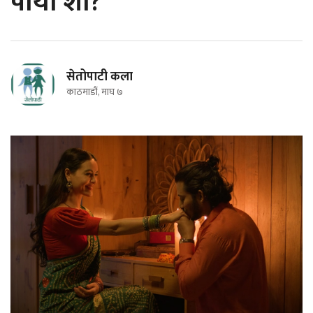
पायो शो?
सेतोपाटी कला
काठमाडौं, माघ ७