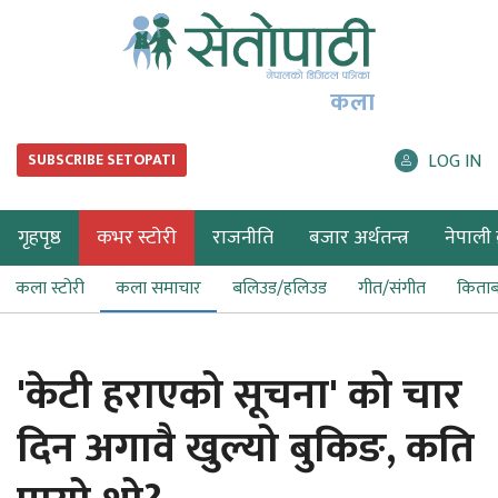
कला
LOG IN
SUBSCRIBE SETOPATI
गृहपृष्ठ
कभर स्टोरी
राजनीति
बजार अर्थतन्त्र
नेपाली ब
कला स्टोरी
कला समाचार
बलिउड/हलिउड
गीत/संगीत
किता
'केटी हराएको सूचना' को चार
दिन अगावै खुल्यो बुकिङ, कति