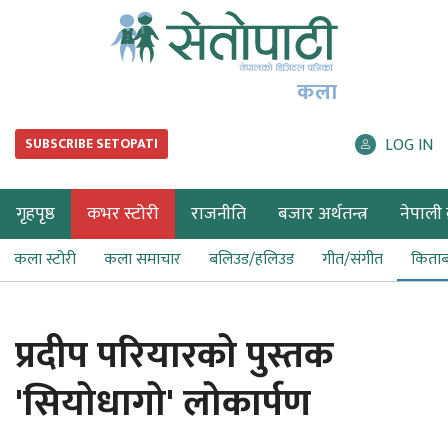
कला
LOG IN
SUBSCRIBE SETOPATI
गृहपृष्ठ
कभर स्टोरी
राजनीति
बजार अर्थतन्त्र
नेपाली ब
कला स्टोरी
कला समाचार
बलिउड/हलिउड
गीत/संगीत
किता
प्रदीप परियारको पुस्तक
'सियोधागो' लोकार्पण