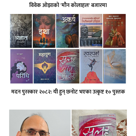
विवेक ओझाको 'मौन कोलाहल' बजारमा
मदन पुरस्कार २०८२: यी हुन् छनोट भएका उत्कृष्ट १० पुस्तक