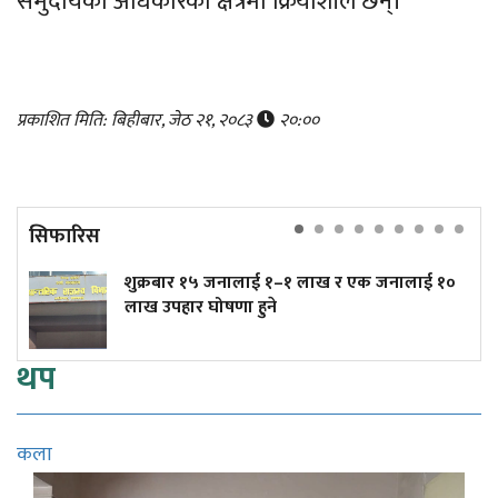
समुदायको अधिकारको क्षेत्रमा क्रियाशील छन्।
प्रकाशित मिति: बिहीबार, जेठ २१, २०८३
२०:००
सिफारिस
शुक्रबार १५ जनालाई १–१ लाख र एक जनालाई १०
लाख उपहार घोषणा हुने
थप
कला