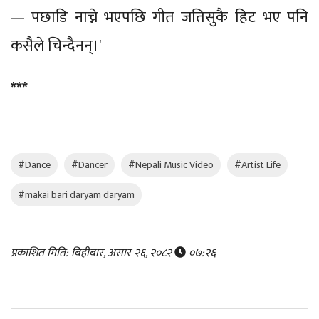
— पछाडि नाच्ने भएपछि गीत जतिसुकै हिट भए पनि
कसैले चिन्दैनन्।'
***
#Dance
#Dancer
#Nepali Music Video
#Artist Life
#makai bari daryam daryam
प्रकाशित मिति: बिहीबार, असार २६, २०८२
०७:२६