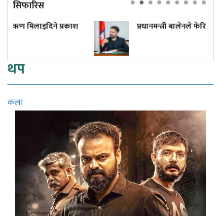
सिफारिस
ाश
प्रधानमन्त्री बालेनले फेरि 'देर' नगरून्!
थप
कला