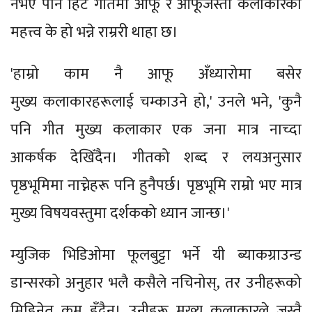
नभए पनि हिट गीतमा आफू र आफूजस्ता कलाकारको
महत्त्व के हो भन्ने राम्ररी थाहा छ।
'हाम्रो काम नै आफू अँध्यारोमा बसेर
मुख्य कलाकारहरूलाई चम्काउने हो,' उनले भने, 'कुनै
पनि गीत मुख्य कलाकार एक जना मात्र नाच्दा
आकर्षक देखिँदैन। गीतको शब्द र लयअनुसार
पृष्ठभूमिमा नाच्नेहरू पनि हुनैपर्छ। पृष्ठभूमि राम्रो भए मात्र
मुख्य विषयवस्तुमा दर्शकको ध्यान जान्छ।'
म्युजिक भिडिओमा फूलबुट्टा भर्ने यी ब्याकग्राउन्ड
डान्सरको अनुहार भलै कसैले नचिनोस्, तर उनीहरूको
मिहिनेत कम हुँदैन। उनीहरू मुख्य कलाकारले जस्तै