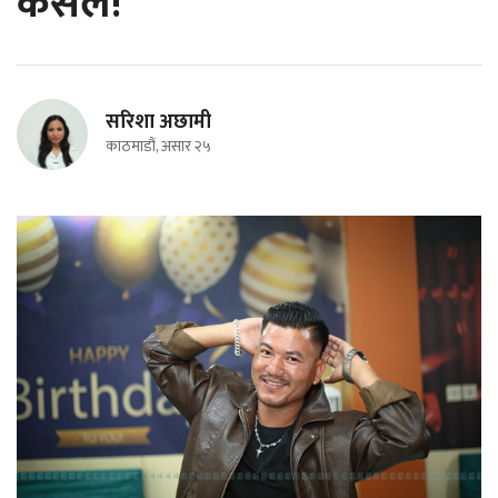
कसैले!
सरिशा अछामी
काठमाडौं, असार २५