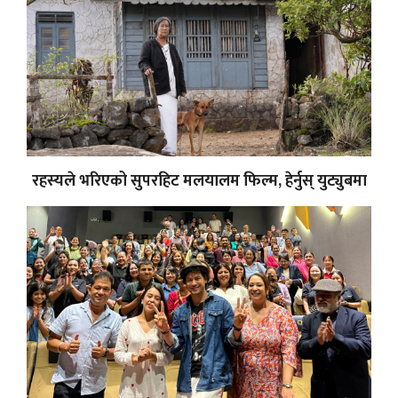
रहस्यले भरिएको सुपरहिट मलयालम फिल्म, हेर्नुस् युट्युबमा