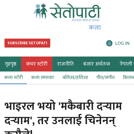
कला
LOG IN
SUBSCRIBE SETOPATI
गृहपृष्ठ
कभर स्टोरी
राजनीति
बजार अर्थतन्त्र
नेपाली ब
कला स्टोरी
कला समाचार
बलिउड/हलिउड
गीत/संगीत
किता
भाइरल भयो 'मकैबारी दर्‍याम
दर्‍याम', तर उनलाई चिनेनन्