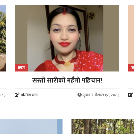
ब्लग
ब
सस्तो सारीको महँगो पहिचान!
२०८३
अस्मिता थापा
शुक्रबार, वैशाख १८, २०८३