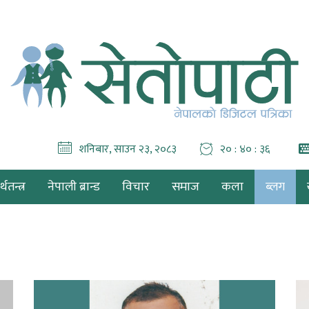
शनिबार, साउन २३, २०८३
२० : ४० : ३९
थतन्त्र
नेपाली ब्रान्ड
विचार
समाज
कला
ब्लग