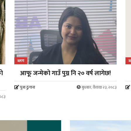
ब्लग
ब
को
आफू जन्मेको गाउँ पुग्न नि २० वर्ष लागेछ!
पूजा ढुंगाना
बुधबार, वैशाख २३, २०८३
२०८३