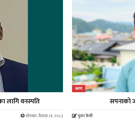
ब्लग
का लागि वनस्पति
सपनाको जा
सोमबार, वैशाख २१, २०८३
भुवन केसी