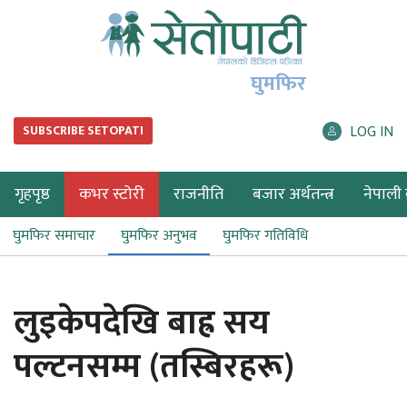
घुमफिर
LOG IN
SUBSCRIBE SETOPATI
गृहपृष्ठ
कभर स्टोरी
राजनीति
बजार अर्थतन्त्र
नेपाली ब
घुमफिर समाचार
घुमफिर अनुभव
घुमफिर गतिविधि
लुइकेपदेखि बाह्र सय
पल्टनसम्म (तस्बिरहरू)