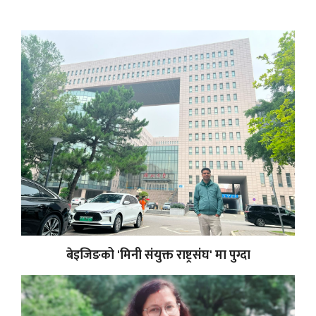
बेइजिङको 'मिनी संयुक्त राष्ट्रसंघ' मा पुग्दा