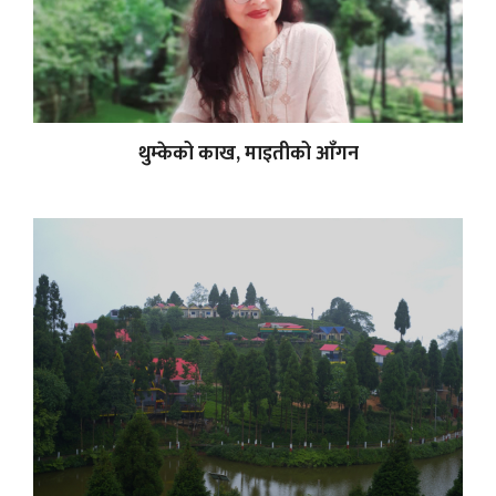
थुम्केको काख, माइतीको आँगन