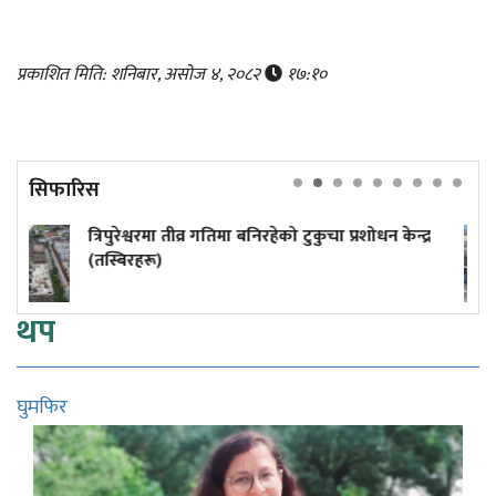
प्रकाशित मिति: शनिबार, असोज ४, २०८२
१७:१०
सिफारिस
रशोधन केन्द्र
५० वर्षमा अटोरिक्सा चालक बनेकी सुशीला
थप
घुमफिर