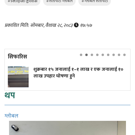
#setopati global
#सेतोपाटी ग्लोबल
#ग्लोबल सेतोपाटी
प्रकाशित मिति: सोमबार, वैशाख २८, २०८३
१७:५७
सिफारिस
लाई १–१ लाख र एक जनालाई १०
त्रिपुरेश्वरमा तीव्र गतिम
हुने
(तस्बिरहरू)
थप
ग्लोबल