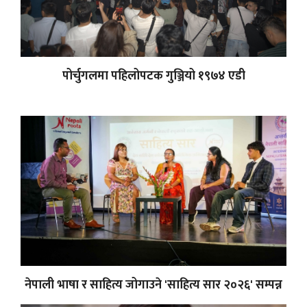
पोर्चुगलमा पहिलोपटक गुञ्जियो १९७४ एडी
नेपाली भाषा र साहित्य जोगाउने 'साहित्य सार २०२६' सम्पन्न