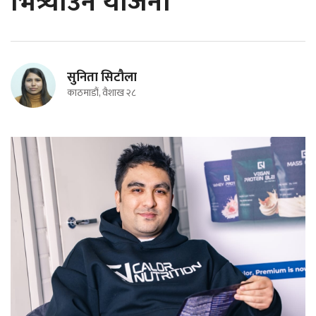
भित्र्याउने योजना
सुनिता सिटौला
काठमाडौं, वैशाख २८