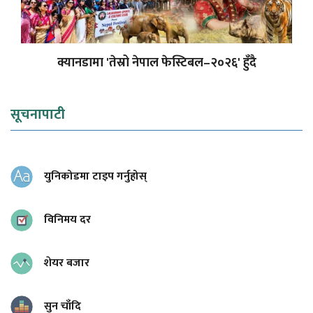
क्यानडामा 'तेस्रो नेपाल फेस्टिबल–२०२६' हुँदै
सूचनापाटी
युनिकोडमा टाइप गर्नुहोस्
विनिमय दर
शेयर बजार
सुन चाँदि