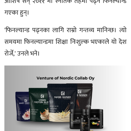
आशिष सन् २०११ मा स्नातक तहमा पढ्न फिनल्यान्ड
गएका हुन्।
'फिनल्यान्ड पढ्नका लागि राम्रो गन्तव्य मानिन्छ। त्यो
समयमा फिनल्यान्डमा शिक्षा निःशुल्क भएकाले यो देश
रोजेँ,' उनले भने।