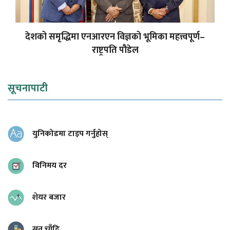
देशको समृद्धिमा एनआरएन विज्ञको भूमिका महत्त्वपूर्ण–
राष्ट्रपति पौडेल
सूचनापाटी
युनिकोडमा टाइप गर्नुहोस्
विनिमय दर
शेयर बजार
सुन चाँदि