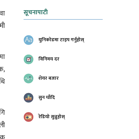
सूचनापाटी
वा
यमी
युनिकोडमा टाइप गर्नुहोस्
 मा
विनिमय दर
क,
शेयर बजार
ाथि
सुन चाँदि
गि
रेडियो सुन्नुहोस्
ली
तिक