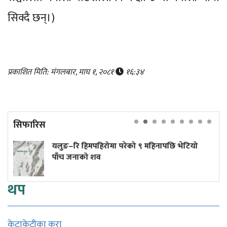
सिक्दै छन्।)
प्रकाशित मिति: मंगलबार, माघ १, २०८१
१६:३४
सिफारिस
 हिमपहिरोमा परेको ९ महिनापछि भेटियो
बिजुली प्र
नाको शव
थप
केटाकेटीका कुरा