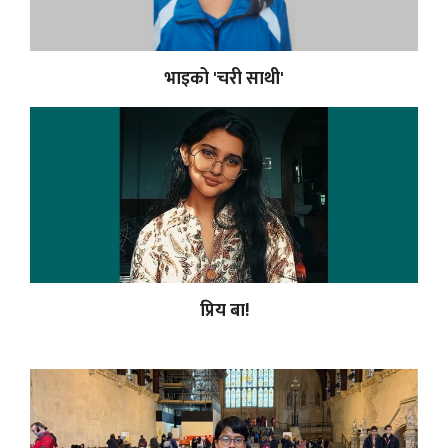
भाइको 'चरी साथी'
प्रिय बा!