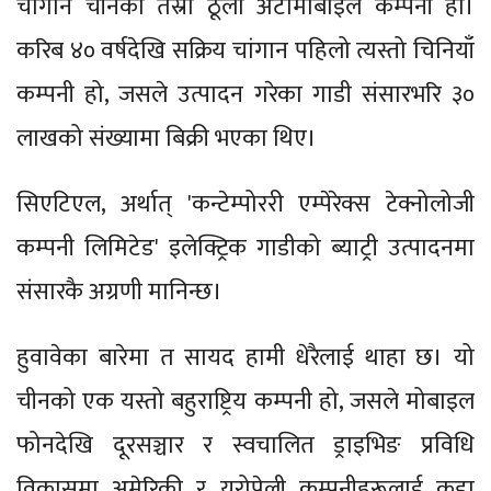
चांगान चीनको तेस्रो ठूलो अटोमोबाइल कम्पनी हो।
करिब ४० वर्षदेखि सक्रिय चांगान पहिलो त्यस्तो चिनियाँ
कम्पनी हो, जसले उत्पादन गरेका गाडी संसारभरि ३०
लाखको संख्यामा बिक्री भएका थिए।
सिएटिएल, अर्थात् 'कन्टेम्पोररी एम्पेरेक्स टेक्नोलोजी
कम्पनी लिमिटेड' इलेक्ट्रिक गाडीको ब्याट्री उत्पादनमा
संसारकै अग्रणी मानिन्छ।
हुवावेका बारेमा त सायद हामी धेरैलाई थाहा छ। यो
चीनको एक यस्तो बहुराष्ट्रिय कम्पनी हो, जसले मोबाइल
फोनदेखि दूरसञ्चार र स्वचालित ड्राइभिङ प्रविधि
विकासमा अमेरिकी र युरोपेली कम्पनीहरूलाई कडा