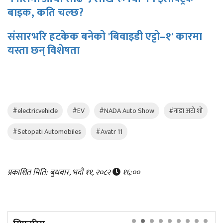
बाइक, कति चल्छ?
संसारभरि हटकेक बनेको 'बिवाइडी एट्टो–१' कारमा
यस्ता छन् विशेषता
#electricvehicle
#EV
#NADA Auto Show
#नाडा अटो शो
#Setopati Automobiles
#Avatr 11
प्रकाशित मिति: बुधबार, भदौ ११, २०८२
१६:००