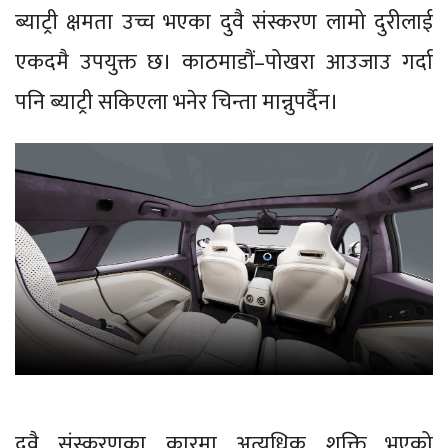
ब्याट्री क्षमता उच्च भएका दुवै संस्करण लामो दुरीलाई
एकदमै उपयुक्त छ। काठमाडौं–पोखरा आउजाउ गर्दा
पनि ब्याट्री सकिएला भनेर चिन्ता मान्नुपर्दैन।
दुवै संस्करणका कारमा अत्यधिक शक्ति भएको