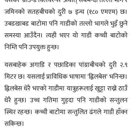
यसको 'ग्राउन्ड क्लियरेन्स' अर्थात् सबभन्दा तल्लो भाग र
जमिनको सतहबीचको दुरी ७ इन्च (१८० एमएम) छ।
उबडखाबड बाटोमा पनि गाडीको तल्लो भागले भुइँ छुने
समस्या आउँदैन। त्यही भएर यो गाडी कच्ची बाटोको
निम्ति पनि उपयुक्त हुन्छ।
यसबाहेक अगाडि र पछाडिका पांग्राबीचको दुरी २.९
मिटर छ। यसलाई प्राविधिक भाषामा 'ह्विलबेस' भनिन्छ।
ह्विलबेस धेरै भएको गाडीमा यात्रुहरूलाई खुट्टा राख्ने ठाउँ
धेरै हुन्छ। उच्च गतिमा गुड्दा पनि गाडीको सन्तुलन
स्थिर रहन्छ। कच्ची बाटोमा सन्तुलित ढंगले गाडी हाँक्न
सकिन्छ।