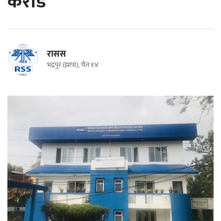
करोड
रासस
भद्रपुर (झापा), चैत १४