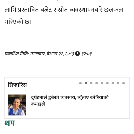
लागि प्रस्तावित बजेट र स्रोत व्यवस्थापनबारे छलफल
गरिएको छ।
प्रकाशित मिति: मंगलबार, वैशाख २२, २०८३
१२:०१
सिफारिस
े डुबेको व्यवसाय, ब्युँताए कोरियाको
गुडिरहेको स
क्रममा मृत्यु
थप