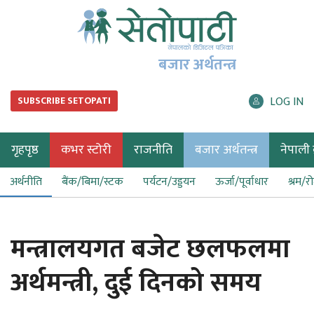
बजार अर्थतन्त्र
LOG IN
SUBSCRIBE SETOPATI
गृहपृष्ठ
कभर स्टोरी
राजनीति
बजार अर्थतन्त्र
नेपाली ब
अर्थनीति
बैंक/बिमा/स्टक
पर्यटन/उड्डयन
ऊर्जा/पूर्वाधार
श्रम/र
मन्त्रालयगत बजेट छलफलमा
अर्थमन्त्री, दुई दिनको समय