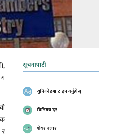
सूचनापाटी
ी,
ोग
युनिकोडमा टाइप गर्नुहोस्
ायी
विनिमय दर
िक
शेयर बजार
 र