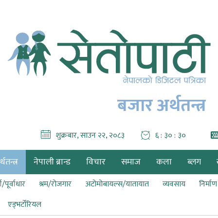
बजार अर्थतन्त्र
शुक्रबार, साउन २२, २०८३
६ : ३० : ३१
थतन्त्र
नेपाली ब्रान्ड
विचार
समाज
कला
ब्लग
ा/पूर्वाधार
श्रम/रोजगार
अटोमोबायल्स/यातायात
व्यवसाय
निर्मा
एड्भर्टोरियल