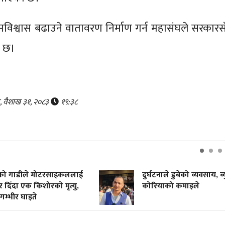
मविश्वास बढाउने वातावरण निर्माण गर्न महासंघले सरकारस
ो छ।
र, वैशाख ३१, २०८३
१९:३८
को गाडीले मोटरसाइकललाई
दुर्घटनाले डुबेको व्यवसाय, ब्युँ
िँदा एक किशोरको मृत्यु,
कोरियाको कमाइले
्भीर घाइते