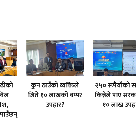
बढीको
कुन ठाउँको व्यक्तिले
२५० रूपैयाँको 
बिल
जिते १० लाखको बम्पर
किन्नेले पाए सर
वेश,
उपहार?
१० लाख उपह
पाउँछन्