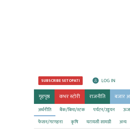
LOG IN
SUBSCRIBE SETOPATI
गृहपृष्ठ
कभर स्टोरी
राजनीति
बजार अर्
अर्थनीति
बैंक/बिमा/स्टक
पर्यटन/उड्डयन
ऊर्ज
फेसन/गरगहना
कृषि
घरायसी सामग्री
अन्य