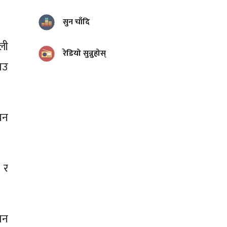
सुन चाँदि
ली
रेडियो सुन्नुहोस्
ाउ
ुचन
 र
धान