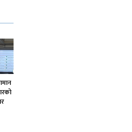
सामान
कारको
ार