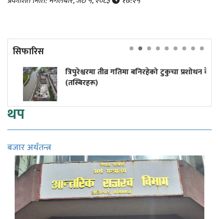
प्रकाशित मिति: मंगलबार, जेठ ५, २०८३
१७:२५
सिफारिस
त्रिपुरेश्वरमा तीव्र गतिमा बनिरहेको टुकुचा प्रशोधन केन्द्र
(तस्बिरहरू)
थप
बजार अर्थतन्त्र