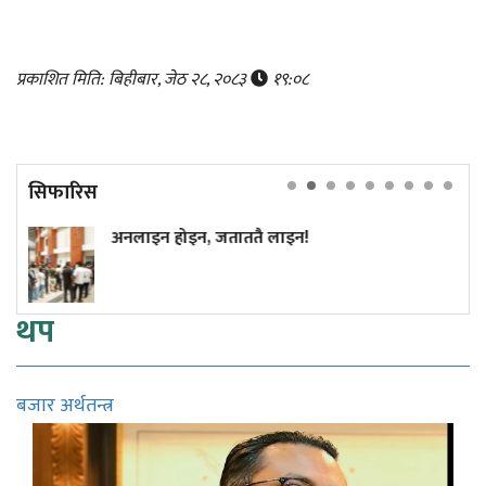
प्रकाशित मिति: बिहीबार, जेठ २८, २०८३
१९:०८
सिफारिस
जताततै लाइन!
अमेरिकी खुफिया रिपो
राष्ट्रमाथि आक्रमण ग
थप
बजार अर्थतन्त्र