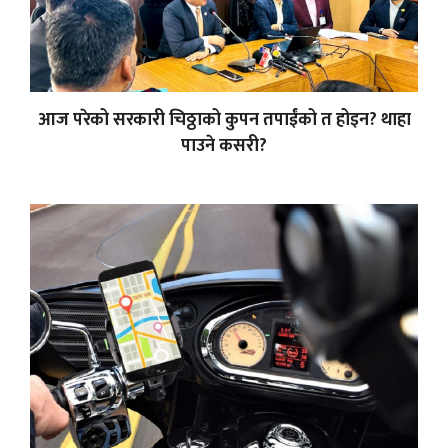
आज परेको सरकारी चिठ्ठाको कुपन तपाईंको त होइन? थाहा
पाउने कसरी?