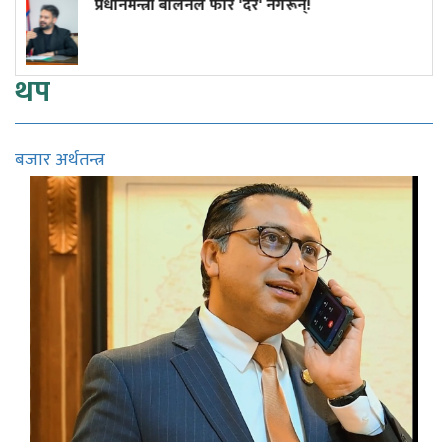
ेर' नगरून्!
कांग्रेस विवाद निरूपण गर्दा 
सुनुवाइको मौका दिएको थियो
थप
बजार अर्थतन्त्र