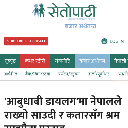
बजार अर्थतन्त्र
LOG IN
SUBSCRIBE SETOPATI
गृहपृष्ठ
कभर स्टोरी
राजनीति
बजार अर्थतन्त्र
नेपाली ब
अर्थनीति
बैंक/बिमा/स्टक
पर्यटन/उड्डयन
ऊर्जा/पूर्वाधार
श्रम/र
'आबुधाबी डायलग'मा नेपालले
राख्यो साउदी र कतारसँग श्रम