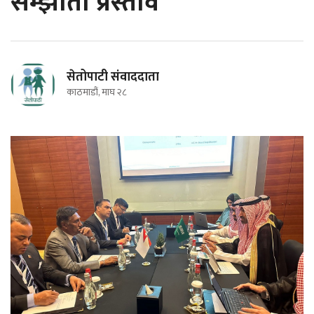
सम्झौता प्रस्ताव
सेतोपाटी संवाददाता
काठमाडौं, माघ २८